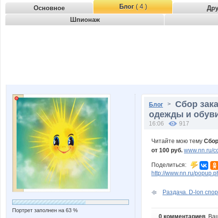
Блог
( 4 )
Основное
Др
Шпионаж
Сбор зака
>
Блог
одежды и обуви
16:06
917
Читайте мою тему
Сбор
от 100 руб.
www.nn.ru/co
Поделиться:
http://www.nn.ru/popu
Раздача. D-lon спор
Портрет заполнен на 63 %
0 комментариев
. Ва