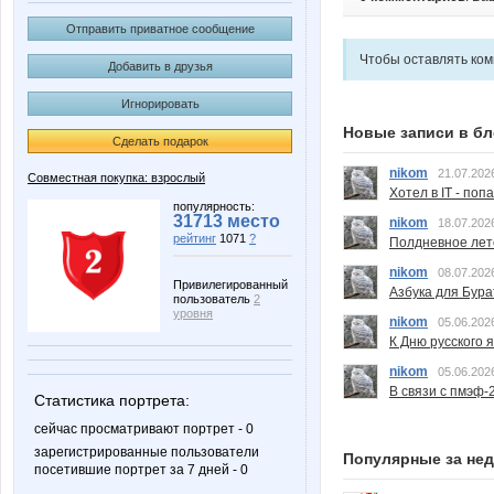
Отправить приватное сообщение
Чтобы оставлять ко
Добавить в друзья
Игнорировать
Новые записи в бл
Сделать подарок
nikom
21.07.202
Совместная покупка: взрослый
Хотел в IT - поп
популярность:
31713 место
nikom
18.07.202
рейтинг
1071
?
Полдневное лет
nikom
08.07.202
Привилегированный
Азбука для Бура
пользователь
2
уровня
nikom
05.06.202
К Дню русского 
nikom
05.06.202
В связи с пмэф-
Статистика портрета:
сейчас просматривают портрет - 0
зарегистрированные пользователи
Популярные за не
посетившие портрет за 7 дней - 0