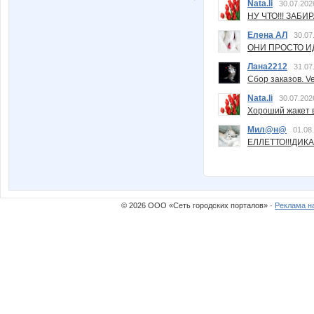
Nata.li
30.07.202
НУ ЧТО!!! ЗАБИ
Елена АЛ
30.07
ОНИ ПРОСТО ИД
Лана2212
31.07
Сбор заказов. Ve
Nata.li
30.07.202
Хороший жакет вс
Мил@н@
01.08
ЕЛЛЕТТО!!!ДИК
© 2026 ООО «Сеть городских порталов» ·
Реклама н