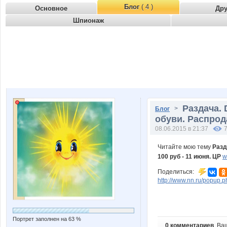
Блог
( 4 )
Основное
Др
Шпионаж
Раздача.
>
Блог
обуви. Распрода
08.06.2015 в 21:37
Читайте мою тему
Разд
100 руб - 11 июня. ЦР
w
Поделиться:
http://www.nn.ru/popu
Портрет заполнен на 63 %
0 комментариев
. Ва