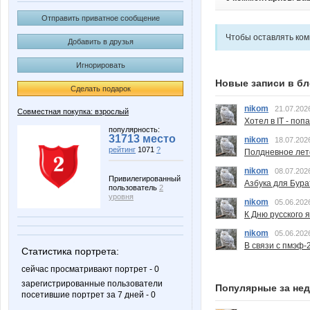
Отправить приватное сообщение
Чтобы оставлять ко
Добавить в друзья
Игнорировать
Новые записи в бл
Сделать подарок
nikom
21.07.202
Совместная покупка: взрослый
Хотел в IT - поп
популярность:
31713 место
nikom
18.07.202
рейтинг
1071
?
Полдневное лет
nikom
08.07.202
Привилегированный
Азбука для Бура
пользователь
2
уровня
nikom
05.06.202
К Дню русского 
nikom
05.06.202
В связи с пмэф-
Статистика портрета:
сейчас просматривают портрет - 0
зарегистрированные пользователи
Популярные за не
посетившие портрет за 7 дней - 0