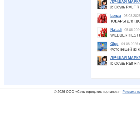
ЛУЧШАЯ МАРК
[b]Обувь RALF RI
Lonza
05.08.2026
ТОВАРЫ ДЛЯ ДО
Nata.li
05.08.202
WILDBERRIES Н
Olgs
04.08.2026 
Фото вещей из ки
ЛУЧШАЯ МАРК
[b]Обувь Ralf Ri
© 2026 ООО «Сеть городских порталов» ·
Реклама н